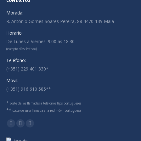
CONTACTOS
Morada:
R. António Gomes Soares Pereira, 88 4470-139 Maia
Horario:
De Lunes a Viernes: 9:00 às 18:30
(excepto días festivos)
Teléfono:
(+351) 229 401 330*
Móvil:
(+351) 916 610 585**
*
coste de las llamadas a teléfonos fijos portugueses
**
coste de una llamada a la red móvil portuguesa
Encuéntranos en:
Linkedin
Mail
Whatsapp
page
page
page