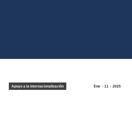
CONSULTORÍA DE MARKETING
INTERNACIONAL
Estás aquí:
Inicio
Apoyo a la internacionalización
Consultoría de Marketing Internacional
Apoyo a la internacionalización
Ene
11
2025