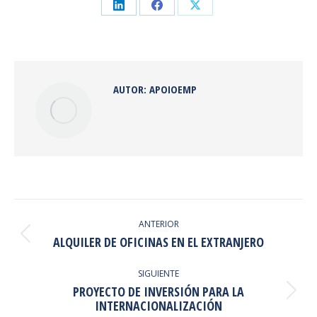
Share
Share
Share
on
on
on
LinkedIn
Facebook
X
AUTOR:
APOIOEMP
NAVEGACIÓN
ENTRE
ANTERIOR
Publicación
ALQUILER DE OFICINAS EN EL EXTRANJERO
PUBLICACIONES
anterior:
SIGUIENTE
PROYECTO DE INVERSIÓN PARA LA
Publicación
INTERNACIONALIZACIÓN
siguiente: