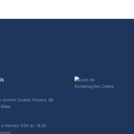
OS
o Gomes Soares Pereira, 88
 Maia
a Viernes: 9:00 às 18:30
estivos)