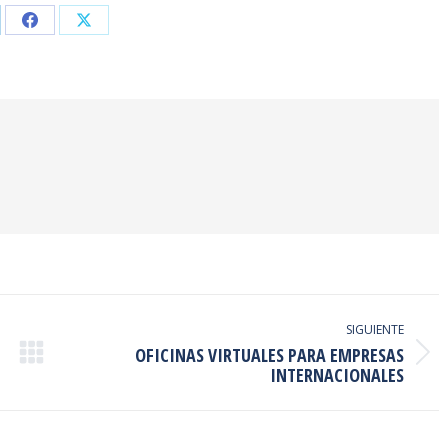
are
Share
Share
on
on
kedIn
Facebook
X
SIGUIENTE
OFICINAS VIRTUALES PARA EMPRESAS
Publicación
INTERNACIONALES
siguiente: