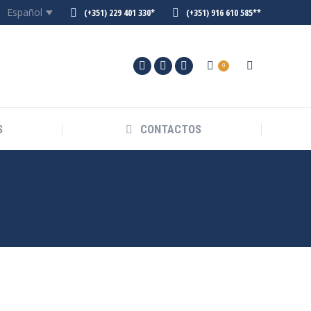
Español
(+351) 229 401 330*
(+351) 916 610 585**
0
S
CONTACTOS
Inicio
Comunicación corporativa
Comunicación Empresarial en la Internacionalización