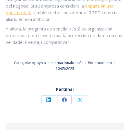
del negocio. Si su empresa considera la
expansión una
oportunidad
, también debe considerar el RGPD como un
aliado en esa ambición.
Y ahora, la pregunta es sencilla: ¿Está su organización
preparada para transformar la protección de datos en una
verdadera ventaja competitiva?
Categoría:
Apoyo a la internacionalización
Por
apoioemp
10/05/2025
Partilhar
Share
Share
Share
on
on
on
LinkedIn
Facebook
X