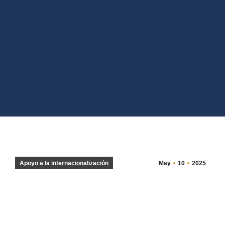
RGPD EN LA INTERNACIONALIZACIÓN:
QUÉ ES Y POR QUÉ IMPORTA PARA LAS
EMPRESAS
Estás aquí:
Inicio
Apoyo a la internacionalización
RGPD en la internacionalización: qué…
Apoyo a la internacionalización
May
10
2025