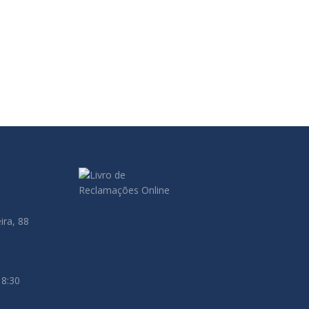
t moyennes entreprises (PME) sont devenues des
ouvent perçues comme moins protégées. Un simple
ira, 88
18:30