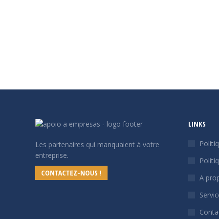
Non classifié(e)
Par
apoioemp
19/09/2025
Laisser un 
Dans un monde des affaires de plus en plus numér
cibles fréquentes des cyberattaques, non pas par
clic sur un courriel malveillant peut compromettre 
LINKS
Politi
Les partenaires qui manquaient à votre
entreprise.
Politi
CONTACTEZ-NOUS !
A pro
Servic
Conta