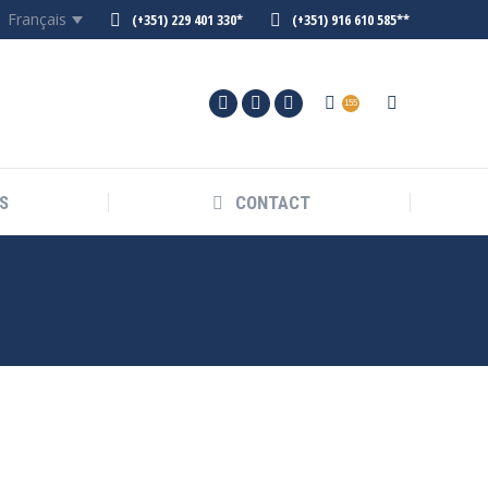
Français
(+351) 229 401 330*
(+351) 916 610 585**
155
S
CONTACT
Vous êtes ici :
Accueil
2025
septembre
19