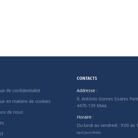
commentaire
ique, les cybermenaces font partie du quotidien. Les petites e
ce qu’elles sont moins importantes, mais parce qu’elles sont s
votre…
CONTACTS
que de confidentialité
Addresse :
R. António Gomes Soares Pere
que en matière de cookies
4470-139 Maia
pos de nous
Horaire :
es
Du lundi au vendredi : 9:00 às 
(sauf jours fériés)
ct