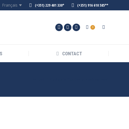
Français
(+351) 229 401 330*
(+351) 916 610 585**
0
S
CONTACT
Vous êtes ici :
Accueil
Catégorie "Soutien aux entreprises"