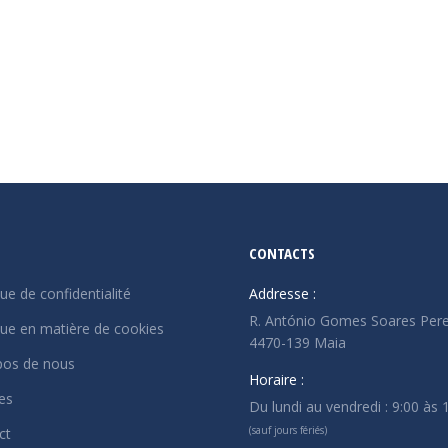
ser un commentaire
st désormais bien plus qu’une obligation fiscale annuelle. C’est un
 le cadre du programme Simplex, l’IES représente une rupture st
alité financière en un seul acte…
CONTACTS
que de confidentialité
Addresse :
R. António Gomes Soares Pere
que en matière de cookies
4470-139 Maia
pos de nous
Horaire :
es
Du lundi au vendredi : 9:00 às 
(sauf jours fériés)
ct