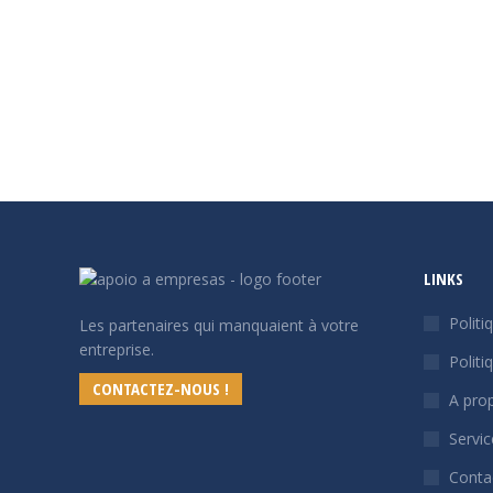
Soutien aux entreprises
Par
apoioemp
26/10/2025
Lais
L’information simplifiée sur les entreprises (IES) e
dans l’écosystème commercial portugais. Créé dans
permettant aux entreprises de communiquer leur ré
LINKS
Politi
Les partenaires qui manquaient à votre
entreprise.
Politi
CONTACTEZ-NOUS !
A pro
Servic
Conta