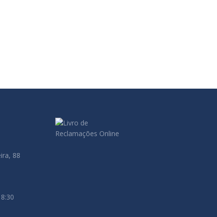
 instrument central de transparence et de crédibilité
ructurelle avec l’ancien modèle bureaucratique,
ira, 88
18:30