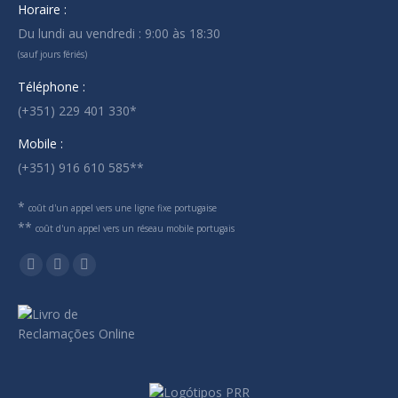
Horaire :
Du lundi au vendredi : 9:00 às 18:30
(sauf jours fériés)
Téléphone :
(+351) 229 401 330*
Mobile :
(+351) 916 610 585**
*
coût d'un appel vers une ligne fixe portugaise
**
coût d'un appel vers un réseau mobile portugais
Trouvez nous sur :
La
La
La
page
page
page
LinkedIn
E-
WhatsApp
s'ouvre
mail
s'ouvre
dans
s'ouvre
dans
une
dans
une