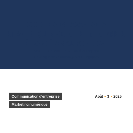
GOOGLE ADS : AVANTAGES
STRATÉGIQUES POUR LES ENTREPRISES
ÉTRANGÈRES AU PORTUGAL
Vous êtes ici :
Accueil
Communication d'entreprise
Google Ads : avantages stratégiques…
Communication d'entreprise
Août
3
2025
Marketing numérique